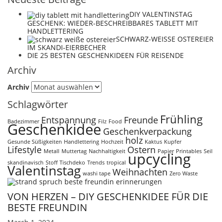
DIY VALENTINSTAG
GESCHENK: WIEDER-BESCHREIBBARES TABLETT MIT
HANDLETTERING
SCHWARZ-WEISSE OSTEREIER
IM SKANDI-EIERBECHER
DIE 25 BESTEN GESCHENKIDEEN FÜR REISENDE
Archiv
Archiv
Schlagwörter
Frühling
Entspannung
Freunde
Badezimmer
Filz
Food
Geschenkidee
Geschenkverpackung
holz
Gesunde Süßigkeiten
Handlettering
Hochzeit
Kaktus
Kupfer
Lifestyle
Ostern
Metall
Muttertag
Nachhaltigkeit
Papier
Printables
Seil
upcycling
skandinavisch
Stoff
Tischdeko
Trends
tropical
Valentinstag
Weihnachten
washi tape
Zero Waste
VON HERZEN – DIY GESCHENKIDEE FÜR DIE
BESTE FREUNDIN