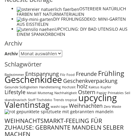
OSTEREIER NATÜRLICH
FÄRBEN MIT NATURMATERIALIEN
DIY FRÜHLINGSDEKO: MINI-GARTEN
AUS EISSTIELEN
UPCYCLING: DIY BAD UTENSILO AUS
EINEM SPANKÖRBCHEN
Archiv
Archiv
Schlagwörter
Frühling
Entspannung
Freunde
Badezimmer
Filz
Food
Geschenkidee
Geschenkverpackung
holz
Gesunde Süßigkeiten
Handlettering
Hochzeit
Kaktus
Kupfer
Lifestyle
Ostern
Metall
Muttertag
Nachhaltigkeit
Papier
Printables
Seil
upcycling
skandinavisch
Stoff
Tischdeko
Trends
tropical
Valentinstag
Weihnachten
washi tape
Zero Waste
WEIHNACHTSMARKT-FEELING FÜR
ZUHAUSE: GEBRANNTE MANDELN SELBER
MACHEN