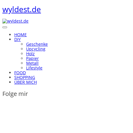
wyldest.de
HOME
DIY
Geschenke
Upcycling
Holz
Papier
Metall
Lifestyle
FOOD
SHOPPING
ÜBER MICH
Folge mir