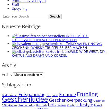
Printables / Vorlagen
Stoff
Upcycling
Search
Neueste Beiträge
DIY KOSMETIK:
FLÜSSIGSEIFE EINFACH SELBER MACHEN
DIY VALENTINSTAG
GESCHENK: WHISKY TRÜFFEL SELBER MACHEN
WILD WIDE WEST: DIY-
KAKTUS AUS DRAHT UND KORDEL
Archiv
Archiv
Schlagwörter
Frühling
Entspannung
Freunde
Badezimmer
Filz
Food
Geschenkidee
Geschenkverpackung
Gesunde
holz
Lifestyle
Süßigkeiten
Handlettering
Hochzeit
Kaktus
Kupfer
Metall