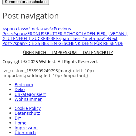
Post navigation
<span class="meta-nav">Previous
Post</span>ERDNUSSBUTTER-SCHOKOLADEN-EIER | VEGAN |
GLUTENFREI | ZUCKERFREI
<span class="meta-nav">Next
Post</span>DIE 25 BESTEN GESCHENKIDEEN FÜR REISENDE
ÜBER MICH
IMPRESSUM
DATENSCHUTZ
Copyright © 2025 Wyldest. All Rights Reserved.
.vc_custom_1538909249795{margin-left: 10px
!important;padding-left: 10px !important;}
Bedroom
Deko
Unkategorisiert
Wohnzimmer
Cookie Policy
Datenschutz
DIY
Home
Impressum
Über mich