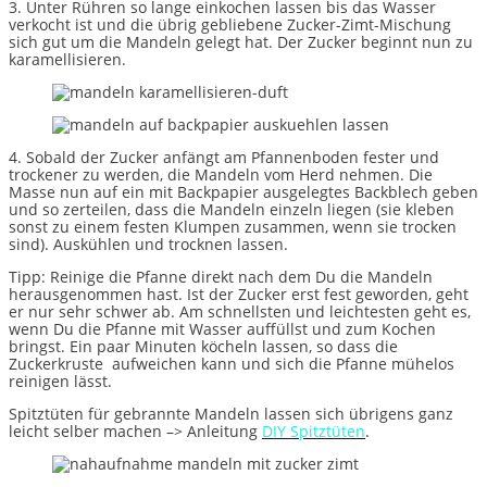
3. Unter Rühren so lange einkochen lassen bis das Wasser
verkocht ist und die übrig gebliebene Zucker-Zimt-Mischung
sich gut um die Mandeln gelegt hat. Der Zucker beginnt nun zu
karamellisieren.
4. Sobald der Zucker anfängt am Pfannenboden fester und
trockener zu werden, die Mandeln vom Herd nehmen. Die
Masse nun auf ein mit Backpapier ausgelegtes Backblech geben
und so zerteilen, dass die Mandeln einzeln liegen (sie kleben
sonst zu einem festen Klumpen zusammen, wenn sie trocken
sind). Auskühlen und trocknen lassen.
Tipp: Reinige die Pfanne direkt nach dem Du die Mandeln
herausgenommen hast. Ist der Zucker erst fest geworden, geht
er nur sehr schwer ab. Am schnellsten und leichtesten geht es,
wenn Du die Pfanne mit Wasser auffüllst und zum Kochen
bringst. Ein paar Minuten köcheln lassen, so dass die
Zuckerkruste aufweichen kann und sich die Pfanne mühelos
reinigen lässt.
Spitztüten für gebrannte Mandeln lassen sich übrigens ganz
leicht selber machen –> Anleitung
DIY Spitztüten
.