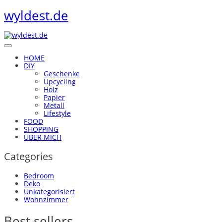
wyldest.de
HOME
DIY
Geschenke
Upcycling
Holz
Papier
Metall
Lifestyle
FOOD
SHOPPING
ÜBER MICH
Categories
Bedroom
Deko
Unkategorisiert
Wohnzimmer
Best sellers